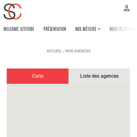
Aller
au
contenu
principal
WELCOME ATTITUDE
PRÉSENTATION
NOS MÉTIERS
NOUS REJOINDRE
ACCUEIL
NOS AGENCES
Carte
Liste des agences