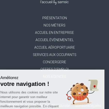
PRÉSENTATION
Footer
NOS MÉTIERS
menu
ACCUEIL EN ENTREPRISE
ACCUEIL ÉVÉNEMENTIEL
ACCUEIL AÉROPORTUAIRE
SERVICES AUX OCCUPANTS
CONCIERGERIE
OFFRES D'EMPLOI
NOS AGENCES
Améliorez
votre navigation !
Nous utilisons des cookies sur notre site
internet pour garantir son meilleur
fonctionnement et vous proposer la
© 2019 Samsic Charleen
Plan du site
Mentions légales
meilleure navigation possible. En cliquant