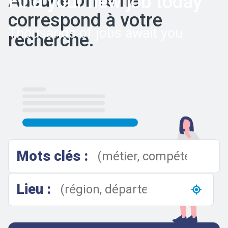
Aucune offre ne
Find your new job today
correspond à votre
Thousands of jobs await you
recherche.
Results
Mots clés :
Lieu :