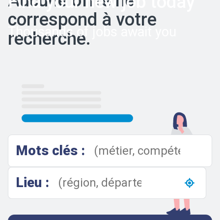
Aucune offre ne
Find your new job today
correspond à votre
Thousands of jobs await you
recherche.
Results
Mots clés :
Lieu :