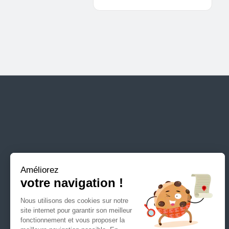
Puisaye
Seine-
Chassignelles
et-
Chassy
Marne
Allier
Ain
Isère
Cantal
Drôme
Savoie
Haute-
Savoie
Améliorez
Loire
votre navigation !
Haute-
Nous utilisons des cookies sur notre
Loire
site internet pour garantir son meilleur
PRÉSENTATION
Footer
fonctionnement et vous proposer la
Puy-