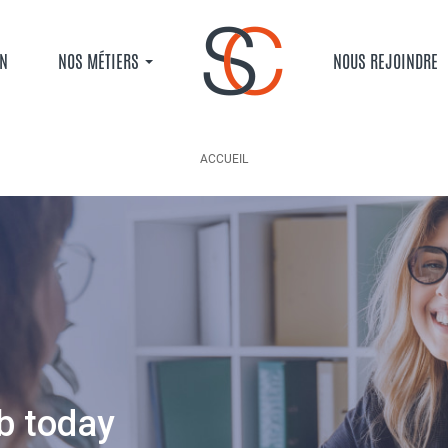
ON
NOS MÉTIERS
NOUS REJOINDRE
ACCUEIL
ACCUEIL
NOS OFFRES
JOB OFFERS AND TEMPING
FIL D'ARIANE
b today