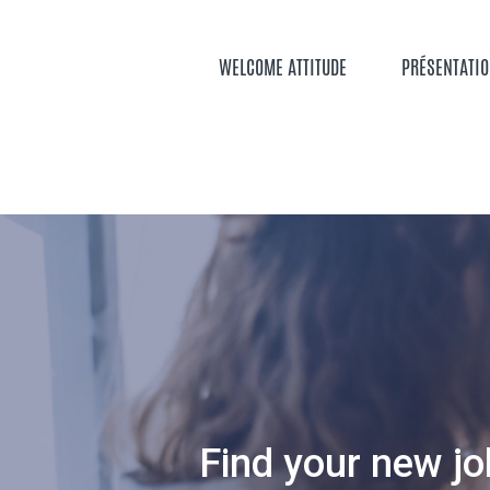
Aller
au
contenu
WELCOME ATTITUDE
PRÉSENTATI
principal
Find your new jo