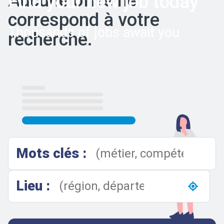
Aucune offre ne
Find your new job today
correspond à votre
Thousands of jobs await you
recherche.
Results
Mots clés :
Lieu :