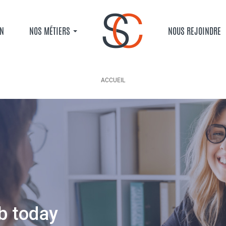
ON
NOS MÉTIERS
NOUS REJOINDRE
ACCUEIL
ACCUEIL
NOS OFFRES
JOB OFFERS AND TEMPING
FIL D'ARIANE
b today