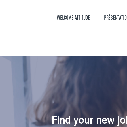
Aller
au
contenu
WELCOME ATTITUDE
PRÉSENTATI
principal
Find your new jo