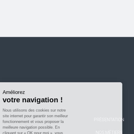
Chassignelles
et-
Chassy
Marne
Allier
Ain
Isère
Cantal
Drôme
Savoie
Haute-
Savoie
Améliorez
Loire
votre navigation !
Haute-
Nous utilisons des cookies sur notre
Loire
site internet pour garantir son meilleur
PRÉSENTATION
Footer
fonctionnement et vous proposer la
Puy-
meilleure navigation possible. En
de-
menu
NOS MÉTIERS
cliquant sur « OK pour moi », vous