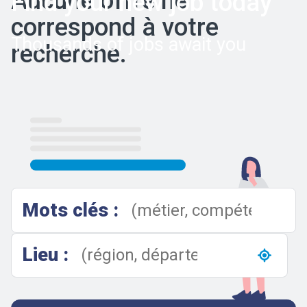
Aucune offre ne
Find your new job today
correspond à votre
Thousands of jobs await you
recherche.
Results
Mots clés :
Lieu :