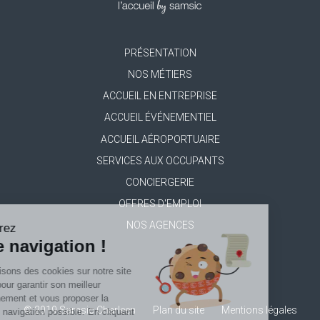
PRÉSENTATION
Footer
NOS MÉTIERS
menu
ACCUEIL EN ENTREPRISE
ACCUEIL ÉVÉNEMENTIEL
ACCUEIL AÉROPORTUAIRE
SERVICES AUX OCCUPANTS
CONCIERGERIE
OFFRES D'EMPLOI
NOS AGENCES
Améliorez
votre navigation !
Nous utilisons des cookies sur notre site
internet pour garantir son meilleur
fonctionnement et vous proposer la
© 2019 Samsic Charleen
Plan du site
Mentions légales
meilleure navigation possible. En cliquant