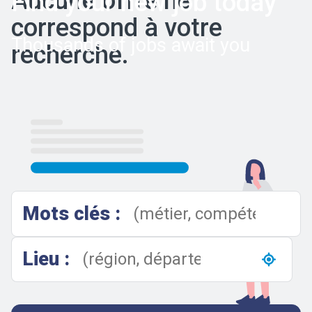
Aucune offre ne
Find your new job today
correspond à votre
Thousands of jobs await you
recherche.
Results
Mots clés :
Lieu :