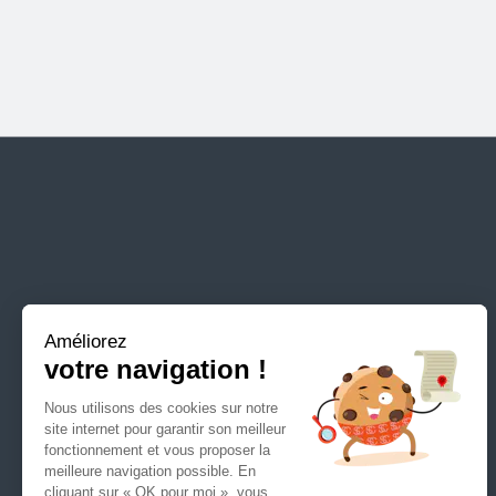
Chassignelles
et-
Chassy
Marne
Allier
Ain
Isère
Cantal
Drôme
Savoie
Haute-
Savoie
Améliorez
Loire
votre navigation !
Haute-
Nous utilisons des cookies sur notre
Loire
site internet pour garantir son meilleur
PRÉSENTATION
Footer
fonctionnement et vous proposer la
Puy-
meilleure navigation possible. En
de-
menu
NOS MÉTIERS
cliquant sur « OK pour moi », vous