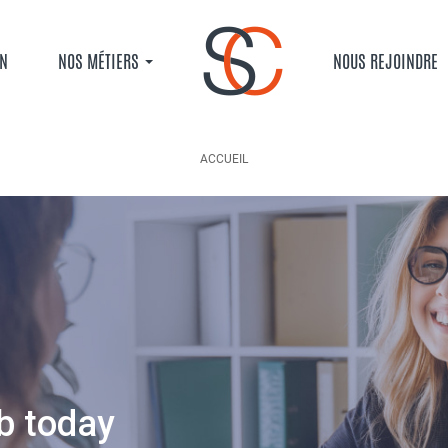
ON
NOS MÉTIERS
NOUS REJOINDRE
ACCUEIL
ACCUEIL
NOS OFFRES
JOB OFFERS AND TEMPING
FIL D'ARIANE
b today