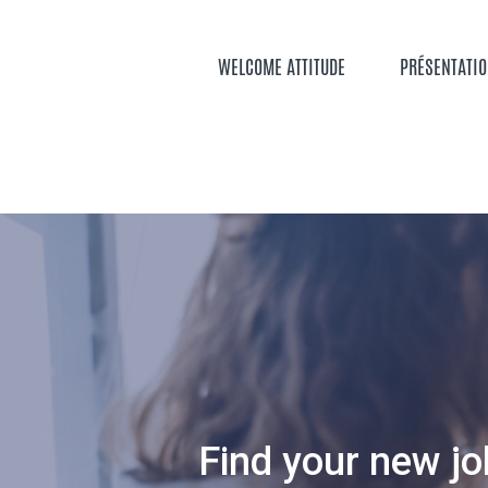
Aller
au
contenu
WELCOME ATTITUDE
PRÉSENTATI
principal
Find your new jo